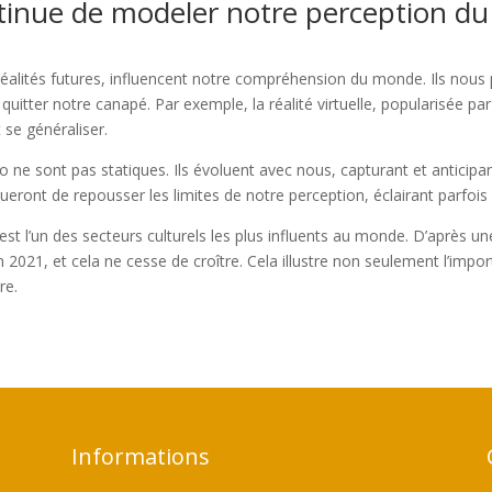
tinue de modeler notre perception d
s réalités futures, influencent notre compréhension du monde. Ils nou
quitter notre canapé. Par exemple, la réalité virtuelle, popularisée p
se généraliser.
o ne sont pas statiques. Ils évoluent avec nous, capturant et anticipa
nueront de repousser les limites de notre perception, éclairant parfois
ue est l’un des secteurs culturels les plus influents au monde. D’aprè
en 2021, et cela ne cesse de croître. Cela illustre non seulement l’i
re.
Informations