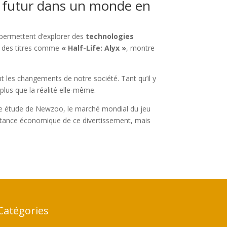
u futur dans un monde en
s permettent d’explorer des
technologies
ar des titres comme
« Half-Life: Alyx »
, montre
nt les changements de notre société. Tant qu’il y
 plus que la réalité elle-même.
s une étude de Newzoo, le marché mondial du jeu
mportance économique de ce divertissement, mais
Catégories