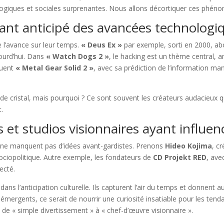
ologiques et sociales surprenantes. Nous allons décortiquer ces phén
yant anticipé des avancées technologiq
e l’avance sur leur temps.
« Deus Ex »
par exemple, sorti en 2000, ab
ourd’hui. Dans
« Watch Dogs 2 »
, le hacking est un thème central, 
luent
« Metal Gear Solid 2 »
, avec sa prédiction de l’information man
 de cristal, mais pourquoi ? Ce sont souvent les créateurs audacieu
t.
et studios visionnaires ayant influencé
 ne manquent pas d’idées avant-gardistes. Prenons
Hideo Kojima
, c
e sociopolitique. Autre exemple, les fondateurs de
CD Projekt RED
, av
ecté.
ans l’anticipation culturelle. Ils capturent l’air du temps et donnent a
ergents, ce serait de nourrir une curiosité insatiable pour les tend
 de « simple divertissement » à « chef-d’œuvre visionnaire ».