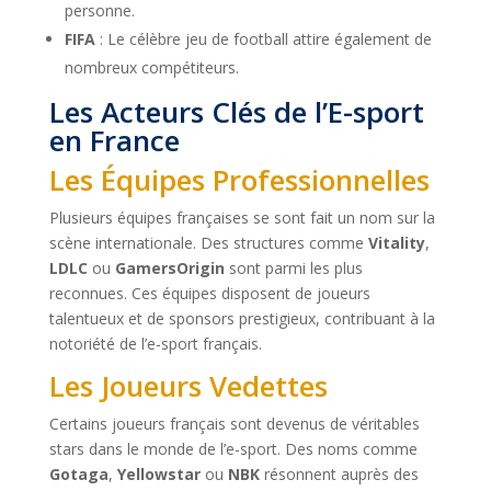
personne.
FIFA
: Le célèbre jeu de football attire également de
nombreux compétiteurs.
Les Acteurs Clés de l’E-sport
en France
Les Équipes Professionnelles
Plusieurs équipes françaises se sont fait un nom sur la
scène internationale. Des structures comme
Vitality
,
LDLC
ou
GamersOrigin
sont parmi les plus
reconnues. Ces équipes disposent de joueurs
talentueux et de sponsors prestigieux, contribuant à la
notoriété de l’e-sport français.
Les Joueurs Vedettes
Certains joueurs français sont devenus de véritables
stars dans le monde de l’e-sport. Des noms comme
Gotaga
,
Yellowstar
ou
NBK
résonnent auprès des