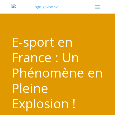
E-sport en
France : Un
Phénomène en
Pleine
Explosion !