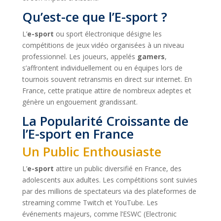
Qu’est-ce que l’E-sport ?
L’
e-sport
ou sport électronique désigne les
compétitions de jeux vidéo organisées à un niveau
professionnel. Les joueurs, appelés
gamers
,
s’affrontent individuellement ou en équipes lors de
tournois souvent retransmis en direct sur internet. En
France, cette pratique attire de nombreux adeptes et
génère un engouement grandissant.
La Popularité Croissante de
l’E-sport en France
Un Public Enthousiaste
L’
e-sport
attire un public diversifié en France, des
adolescents aux adultes. Les compétitions sont suivies
par des millions de spectateurs via des plateformes de
streaming comme Twitch et YouTube. Les
événements majeurs, comme l’ESWC (Electronic