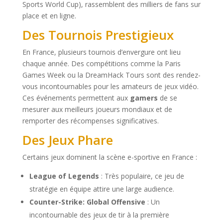
Sports World Cup), rassemblent des milliers de fans sur
place et en ligne.
Des Tournois Prestigieux
En France, plusieurs tournois d’envergure ont lieu
chaque année. Des compétitions comme la Paris
Games Week ou la DreamHack Tours sont des rendez-
vous incontournables pour les amateurs de jeux vidéo.
Ces événements permettent aux
gamers
de se
mesurer aux meilleurs joueurs mondiaux et de
remporter des récompenses significatives.
Des Jeux Phare
Certains jeux dominent la scène e-sportive en France :
League of Legends
: Très populaire, ce jeu de
stratégie en équipe attire une large audience.
Counter-Strike: Global Offensive
: Un
incontournable des jeux de tir à la première