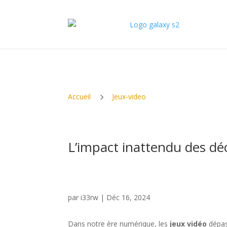
5
Accueil
Jeux-video
L’impact inattendu des déc
par
i33rw
|
Déc 16, 2024
Dans notre ère numérique, les
jeux vidéo
dépass