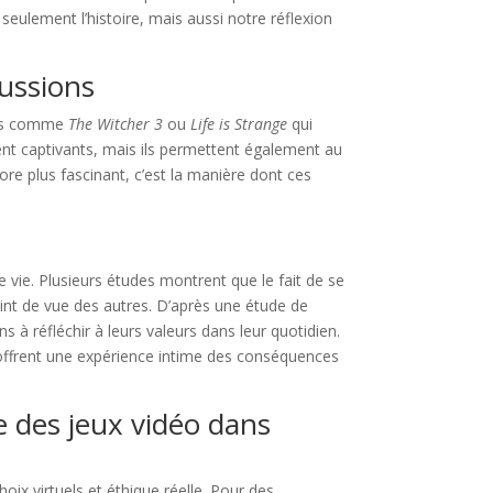
eulement l’histoire, mais aussi notre réflexion
cussions
tres comme
The Witcher 3
ou
Life is Strange
qui
ent captivants, mais ils permettent également au
e plus fascinant, c’est la manière dont ces
vie. Plusieurs études montrent que le fait de se
nt de vue des autres. D’après une étude de
 à réfléchir à leurs valeurs dans leur quotidien.
ls offrent une expérience intime des conséquences
e des jeux vidéo dans
ix virtuels et éthique réelle. Pour des