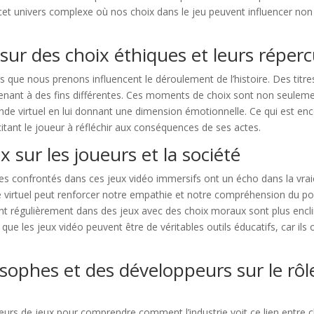
et univers complexe où nos choix dans le jeu peuvent influencer non s
sur des choix éthiques et leurs réper
s que nous prenons influencent le déroulement de l’histoire. Des ti
, menant à des fins différentes. Ces moments de choix sont non seulem
 virtuel en lui donnant une dimension émotionnelle. Ce qui est encor
itant le joueur à réfléchir aux conséquences de ses actes.
 sur les joueurs et la société
confrontés dans ces jeux vidéo immersifs ont un écho dans la vraie 
 virtuel peut renforcer notre empathie et notre compréhension du poi
ent régulièrement dans des jeux avec des choix moraux sont plus enclins
er que les jeux vidéo peuvent être de véritables outils éducatifs, car i
sophes et des développeurs sur le rôl
rs de jeux pour comprendre comment l’industrie voit ce lien entre cho