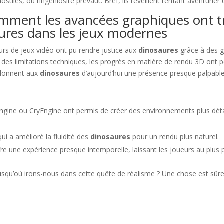
stiles, où l’ingéniosité prévaut. Bref, ils réveillent l’enfant aventurie
omment les avancées graphiques ont t
ures dans les jeux modernes
eurs de jeux vidéo ont pu rendre justice aux
dinosaures
grâce à des g
r des limitations techniques, les progrès en matière de rendu 3D ont
s donnent aux
dinosaures
d’aujourd’hui une présence presque palpable
ngine ou CryEngine ont permis de créer des environnements plus déta
 qui a amélioré la fluidité des
dinosaures
pour un rendu plus naturel.
ffre une expérience presque intemporelle, laissant les joueurs au plus
usqu’où irons-nous dans cette quête de réalisme ? Une chose est sûre