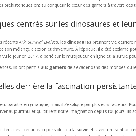
 préhistoriques ont su conquérir le cœur des gamers à travers des tit
ues centrés sur les dinosaures et leur
s récents
Ark: Survival Evolved
, les
dinosaures
prennent vie derrière 
c son mélange d’action et d’aventure. À l’époque, il a été acclamé 
 a vu le jour en 2017, a parié sur le multijoueur en ligne et la survie 
ences. Ils ont permis aux
gamers
de s’évader dans des mondes où le
elles derrière la fascination persistan
eut paraître énigmatique, mais il s’explique par plusieurs facteurs. P
rver aujourd’hui et qui titillent notre imagination depuis toujours. I
ettent des scénarios impossibles où la survie et l’aventure sont au ce