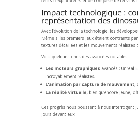
récits d’explorateurs et de conquête de terrains ho
Impact technologique : c
représentation des dinosa
Avec l’évolution de la technologie, les développ
Même si les premiers jeux étaient contraints pa
textures détaillées et les mouvements réaliste
Voici quelques-unes des avancées notables :
Les moteurs graphiques
avancés : Unreal E
incroyablement réalistes.
L’animation par capture de mouvement
,
La réalité virtuelle
, bien qu’encore jeune, o
Ces progrès nous poussent à nous interroger : j
jours devant eux.